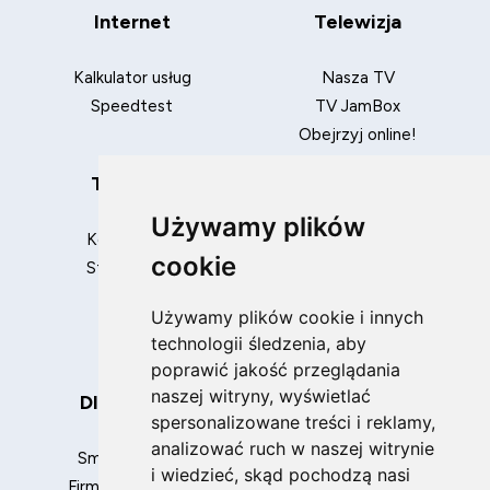
Internet
Telewizja
Kalkulator usług
Nasza TV
Speedtest
TV JamBox
Obejrzyj online!
Telefony
Pakiety
Używamy plików
Komórkowe
Internet + TV
cookie
Stacjonarne
Internet + TV + telefon
komórkowy
Używamy plików cookie i innych
Internet + TV + telefon
technologii śledzenia, aby
stacjonarny
poprawić jakość przeglądania
naszej witryny, wyświetlać
Dla Biznesu
spersonalizowane treści i reklamy,
analizować ruch w naszej witrynie
Small Business
i wiedzieć, skąd pochodzą nasi
Firmy i instytucje