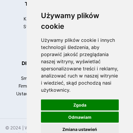
Telefony
Pakiety
Używamy plików
Komórkowe
Internet + TV
cookie
Stacjonarne
Internet + TV + telefon
komórkowy
Używamy plików cookie i innych
Internet + TV + telefon
technologii śledzenia, aby
stacjonarny
poprawić jakość przeglądania
naszej witryny, wyświetlać
Dla Biznesu
spersonalizowane treści i reklamy,
analizować ruch w naszej witrynie
Small Business
i wiedzieć, skąd pochodzą nasi
Firmy i instytucje
użytkownicy.
Ustawienia cookies
Zgoda
Odmawiam
© 2024 | Wszelkie Prawa Zastrzeżone |
Polityka
Zmiana ustawień