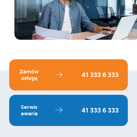
Zamów
41 333 6 333
usługę
Serwis
41 333 6 333
awaria