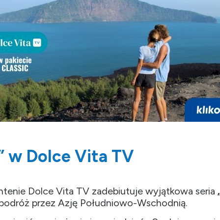
 w Dolce Vita TV
ntenie Dolce Vita TV zadebiutuje wyjątkowa seria
 podróż przez Azję Południowo-Wschodnią.