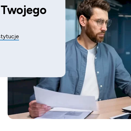
a Twojego
nstytucje