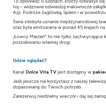
To opowieść o ludziach, którzy odważyli się
Ivą – widzowie odwiedzą malownicze zakątki r
Azji. Podróże żaglówką, lądem i w powietrzu s
Seria zdobyła uznanie międzynarodowej bra
oraz była emitowana w ponad 45 krajach na 
„Łowcy Marzeń” to nie tylko zachwycające kr
poszukiwaniu własnej drogi.
Gdzie oglądać?
Kanał
Dolce Vita TV
jest dostępny w
pakiec
Jeśli jeszcze nie korzystasz z naszej telewi
dopasowaną do Twoich potrzeb.
Zarezerwuj niedzielny wieczór i daj się zains