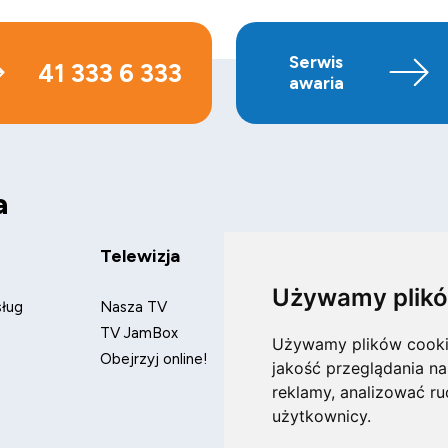
Serwis
41 333 6 333
awaria
a
Telewizja
Telefony
Używamy plikó
sług
Nasza TV
Komórkowe
TV JamBox
Stacjonarne
Używamy plików cookie 
Obejrzyj online!
jakość przeglądania na
reklamy, analizować ru
użytkownicy.