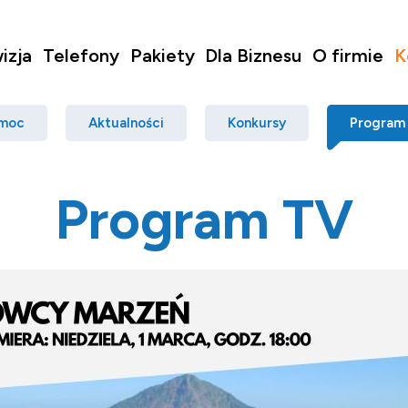
izja
Telefony
Pakiety
Dla Biznesu
O firmie
K
moc
Aktualności
Konkursy
Program
Program TV