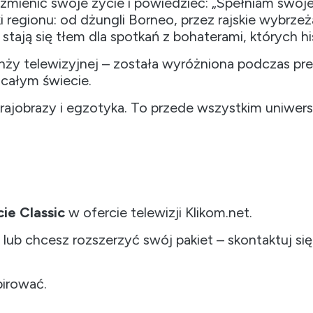
 zmienić swoje życie i powiedzieć: „Spełniam swoj
egionu: od dżungli Borneo, przez rajskie wybrzeża 
tają się tłem dla spotkań z bohaterami, których hist
nży telewizyjnej – została wyróżniona podczas p
całym świecie.
ajobrazy i egzotyka. To przede wszystkim uniwersa
ie Classic
w ofercie telewizji Klikom.net.
zji lub chcesz rozszerzyć swój pakiet – skontaktuj 
pirować.