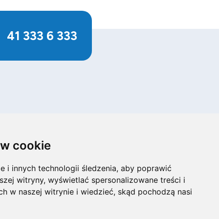
41 333 6 333
Pakiety
Dla Biznesu
w cookie
Internet + TV
Small Business
Internet + TV + telefon
Firmy i instytucje
i innych technologii śledzenia, aby poprawić
komórkowy
Ustawienia cookies
szej witryny, wyświetlać spersonalizowane treści i
Internet + TV + telefon
ch w naszej witrynie i wiedzieć, skąd pochodzą nasi
stacjonarny