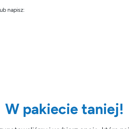
ub napisz:
W pakiecie taniej!