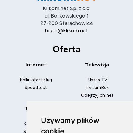
Klikom.net Sp. z o.o.
ul. Borkowskiego 1
27-200 Starachowice
biuro@klikom.net
Oferta
Internet
Telewizja
Kalkulator usług
Nasza TV
Speedtest
TV JamBox
Obejrzyj online!
Telefony
Pakiety
Używamy plików
Komórkowe
Internet + TV
cookie
Stacjonarne
Internet + TV + telefon